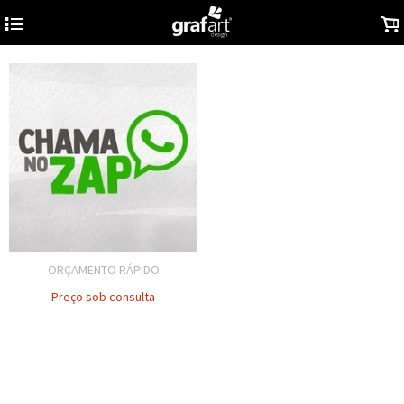
4
.
ORÇAMENTO RÁPIDO
Preço sob consulta