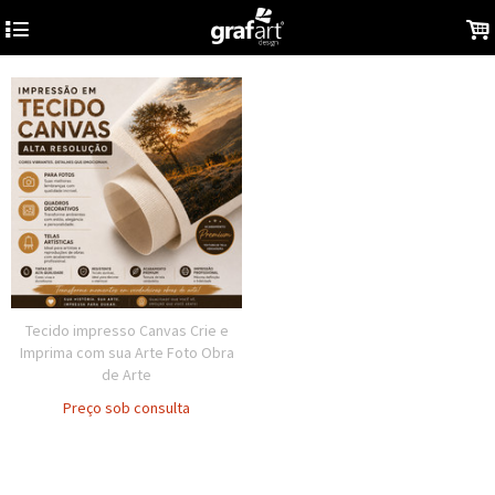
4
.
Tecido impresso Canvas Crie e
Imprima com sua Arte Foto Obra
de Arte
Preço sob consulta