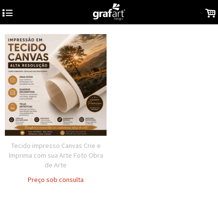
4
.
Tecido impresso Canvas Crie e
Imprima com sua Arte Foto Obra
de Arte
Preço sob consulta