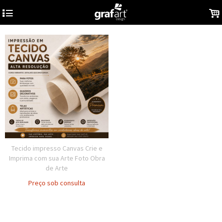
4
.
Tecido impresso Canvas Crie e
Imprima com sua Arte Foto Obra
de Arte
Preço sob consulta