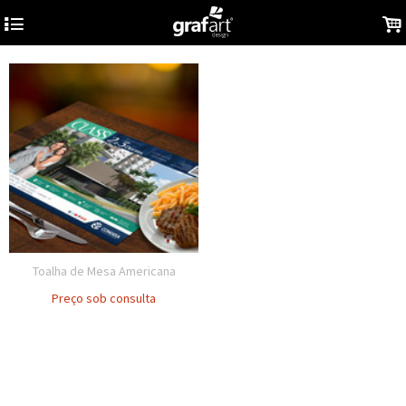
4
.
Toalha de Mesa Americana
Preço sob consulta