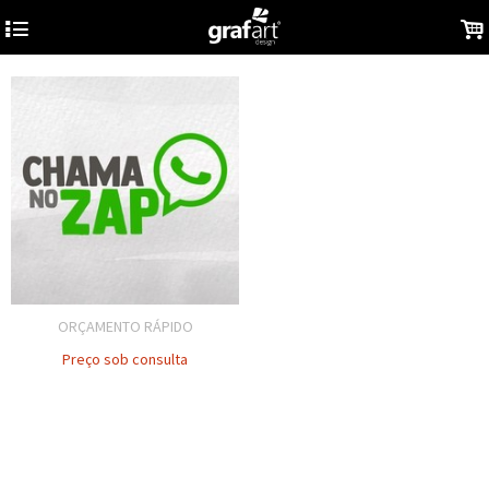
4
.
ORÇAMENTO RÁPIDO
Preço sob consulta