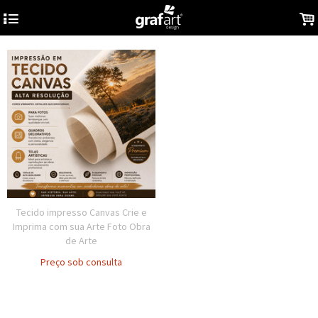
4
.
Tecido impresso Canvas Crie e
Imprima com sua Arte Foto Obra
de Arte
Preço sob consulta