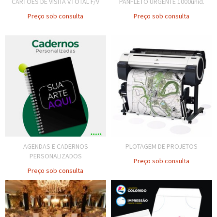
CARTÕES DE VISITA V.TOTAL F/V
PANFLETO URGENTE 1000unid.
Preço sob consulta
Preço sob consulta
AGENDAS E CADERNOS
PLOTAGEM DE PROJETOS
PERSONALIZADOS
Preço sob consulta
Preço sob consulta