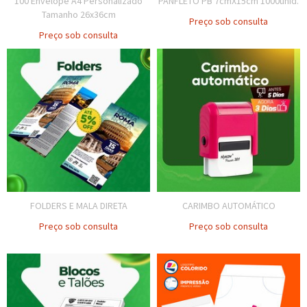
100 Envelope A4 Personalizado
PANFLETO PB 7cmX15cm 1000unid.
Tamanho 26x36cm
Preço sob consulta
Preço sob consulta
FOLDERS E MALA DIRETA
CARIMBO AUTOMÁTICO
Preço sob consulta
Preço sob consulta