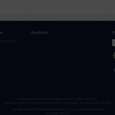
os
Facebook
R
to em conta
Whatsapp (18) 99744-3333 Telefone (18) 3631-2489 / 3623-0717
Rua Bolivia 1408 - Presidente - CEP 16072 515 - Araçatuba - São Paulo - SITE OFICIAL
Copyright © Graf Art Design Gráfica Rápida - Todos os direitos reservados
Tecnologia © Iluria