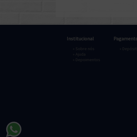
Institucional
Pagament
»
Sobre nós
» Depósi
»
Ajuda
»
Depoimentos