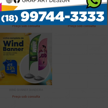
FAIXA 300cmx70cm
BANNER 70cmX90cm
Preço sob consulta
Preço sob consulta
WIND BANNER BANDEIRA
Preço sob consulta