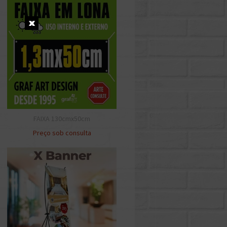
FAIXA 130cmx50cm
Preço sob consulta