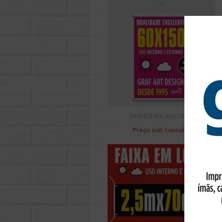
BANNER 60cmX150cm
Preço sob consulta