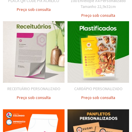
PLACA QR CODE PIX ACRÍLICO
100 Envelope A4 Personalizado
Tamanho 22,9x32cm
Preço sob consulta
Preço sob consulta
RECEITUÁRIO PERSONALIZADO
CARDÁPIO PERSONALIZADO
Preço sob consulta
Preço sob consulta