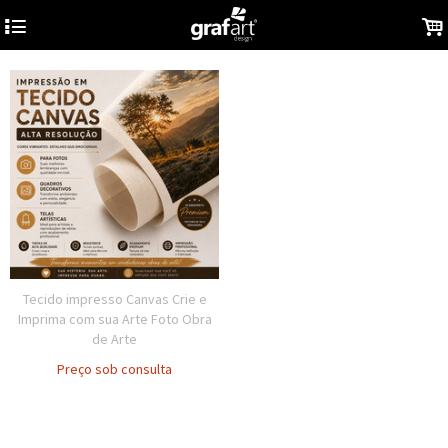
4
.
Tecido impresso Canvas Crie e
Imprima com sua Arte Foto Obra
de Arte
Preço sob consulta