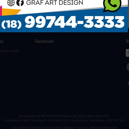
os
Facebook
R
to em conta
Whatsapp (18) 99744-3333 Telefone (18) 3631-2489 / 3623-0717
Rua Bolivia 1408 - Presidente - CEP 16072 515 - Araçatuba - São Paulo - SITE OFICIAL
Copyright © Graf Art Design Gráfica Rápida - Todos os direitos reservados