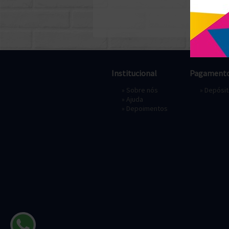
Institucional
Pagament
»
Sobre nós
» Depósi
»
Ajuda
»
Depoimentos