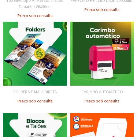
100 Envelope A4 Personalizado
PANFLETO PB 7cmX15cm 1000unid.
Tamanho 26x36cm
Preço sob consulta
Preço sob consulta
FOLDERS E MALA DIRETA
CARIMBO AUTOMÁTICO
Preço sob consulta
Preço sob consulta