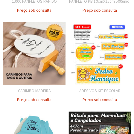
1.000 PANFLETOS RÁPIDO
PANFLETO PB 10cmX15cm 500unid.
Preço sob consulta
Preço sob consulta
CARIMBO MADEIRA
ADESIVOS KIT ESCOLAR
Preço sob consulta
Preço sob consulta