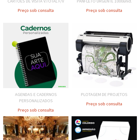
CARTÕES DE VISITA V.TOTAL F/V
PANFLETO URGENTE 1000unid.
Preço sob consulta
Preço sob consulta
AGENDAS E CADERNOS
PLOTAGEM DE PROJETOS
PERSONALIZADOS
Preço sob consulta
Preço sob consulta