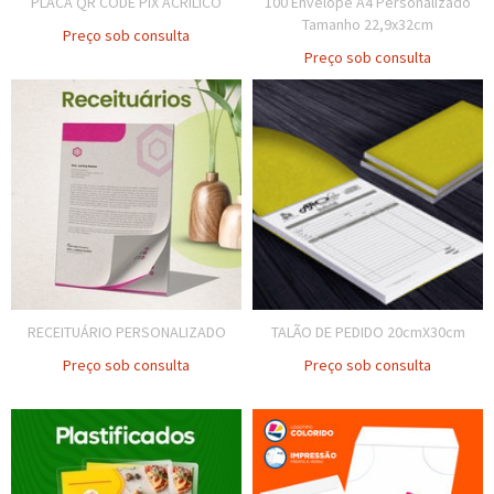
PLACA QR CODE PIX ACRÍLICO
100 Envelope A4 Personalizado
Tamanho 22,9x32cm
Preço sob consulta
Preço sob consulta
RECEITUÁRIO PERSONALIZADO
TALÃO DE PEDIDO 20cmX30cm
Preço sob consulta
Preço sob consulta