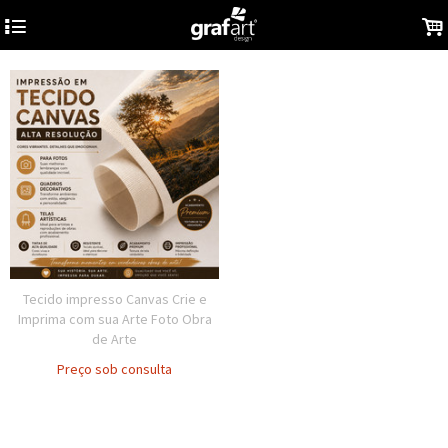
4
.
Tecido impresso Canvas Crie e
Imprima com sua Arte Foto Obra
de Arte
Preço sob consulta