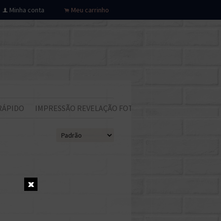
Minha conta
Meu carrinho
f
.
RÁPIDO
IMPRESSÃO REVELAÇÃO FOTOS
Todos