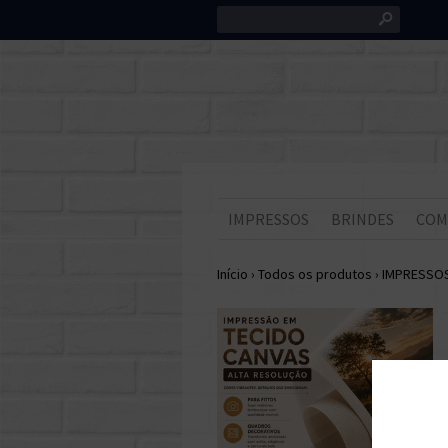
s
IMPRESSOS
BRINDES
COM
Início
›
Todos os produtos
›
IMPRESSO