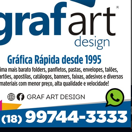
os
Facebook
R
to em conta