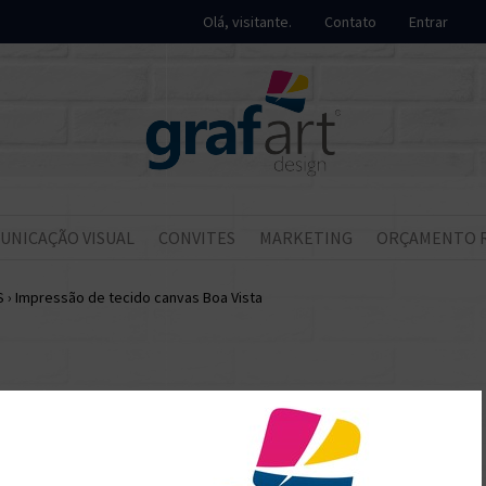
Olá, visitante.
Contato
Entrar
UNICAÇÃO VISUAL
CONVITES
MARKETING
ORÇAMENTO 
S
›
Impressão de tecido canvas Boa Vista