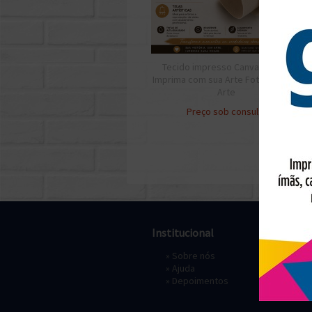
Tecido impresso Canvas Crie e
Imprima com sua Arte Foto Obra de
Arte
Preço sob consulta
Institucional
Pagament
»
Sobre nós
» Depósi
»
Ajuda
»
Depoimentos