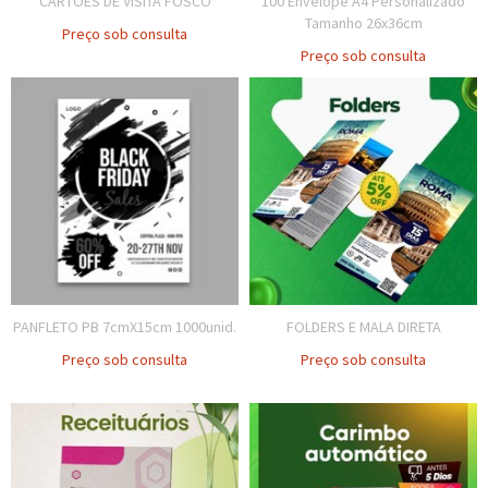
CARTÕES DE VISITA FOSCO
100 Envelope A4 Personalizado
Tamanho 26x36cm
Preço sob consulta
Preço sob consulta
PANFLETO PB 7cmX15cm 1000unid.
FOLDERS E MALA DIRETA
Preço sob consulta
Preço sob consulta