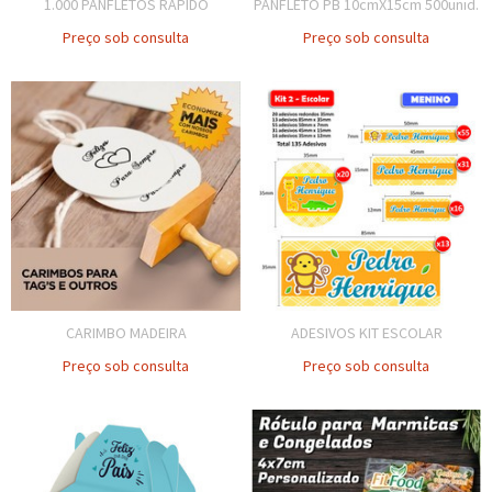
1.000 PANFLETOS RÁPIDO
PANFLETO PB 10cmX15cm 500unid.
Preço sob consulta
Preço sob consulta
CARIMBO MADEIRA
ADESIVOS KIT ESCOLAR
Preço sob consulta
Preço sob consulta