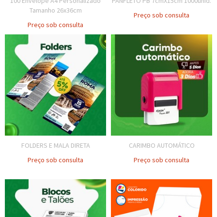
100 Envelope A4 Personalizado
PANFLETO PB 7cmX15cm 1000unid.
Tamanho 26x36cm
Preço sob consulta
Preço sob consulta
FOLDERS E MALA DIRETA
CARIMBO AUTOMÁTICO
Preço sob consulta
Preço sob consulta