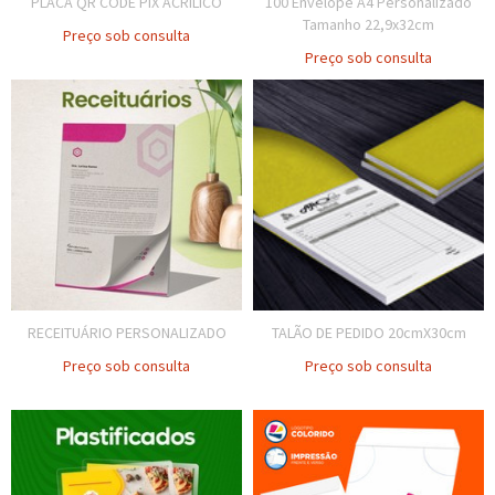
PLACA QR CODE PIX ACRÍLICO
100 Envelope A4 Personalizado
Tamanho 22,9x32cm
Preço sob consulta
Preço sob consulta
RECEITUÁRIO PERSONALIZADO
TALÃO DE PEDIDO 20cmX30cm
Preço sob consulta
Preço sob consulta