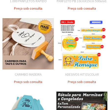
1.000 PANFLETOS RÁPIDO
PANFLETO PB 10cmX15cm 500unid.
Preço sob consulta
Preço sob consulta
CARIMBO MADEIRA
ADESIVOS KIT ESCOLAR
Preço sob consulta
Preço sob consulta