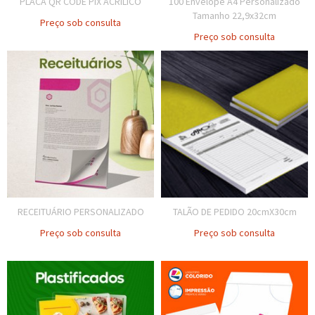
PLACA QR CODE PIX ACRÍLICO
100 Envelope A4 Personalizado
Tamanho 22,9x32cm
Preço sob consulta
Preço sob consulta
RECEITUÁRIO PERSONALIZADO
TALÃO DE PEDIDO 20cmX30cm
Preço sob consulta
Preço sob consulta