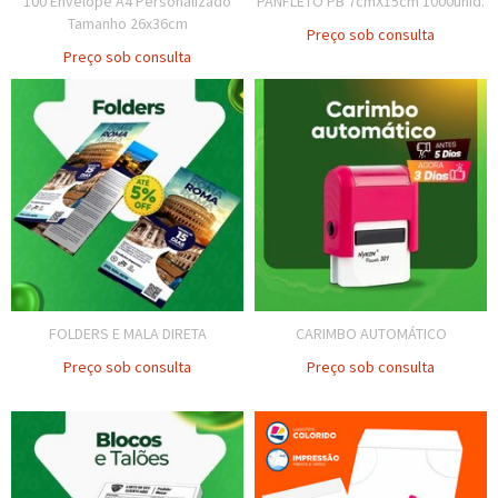
100 Envelope A4 Personalizado
PANFLETO PB 7cmX15cm 1000unid.
Tamanho 26x36cm
Preço sob consulta
Preço sob consulta
FOLDERS E MALA DIRETA
CARIMBO AUTOMÁTICO
Preço sob consulta
Preço sob consulta