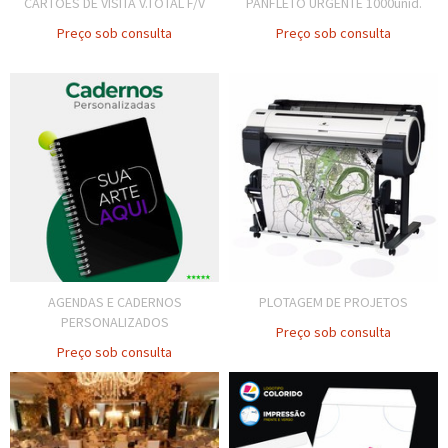
CARTÕES DE VISITA V.TOTAL F/V
PANFLETO URGENTE 1000unid.
Preço sob consulta
Preço sob consulta
AGENDAS E CADERNOS
PLOTAGEM DE PROJETOS
PERSONALIZADOS
Preço sob consulta
Preço sob consulta