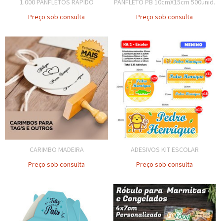
1.000 PANFLETOS RÁPIDO
PANFLETO PB 10cmX15cm 500unid.
Preço sob consulta
Preço sob consulta
CARIMBO MADEIRA
ADESIVOS KIT ESCOLAR
Preço sob consulta
Preço sob consulta