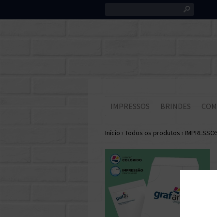
s
IMPRESSOS
BRINDES
COM
Início
›
Todos os produtos
›
IMPRESSO