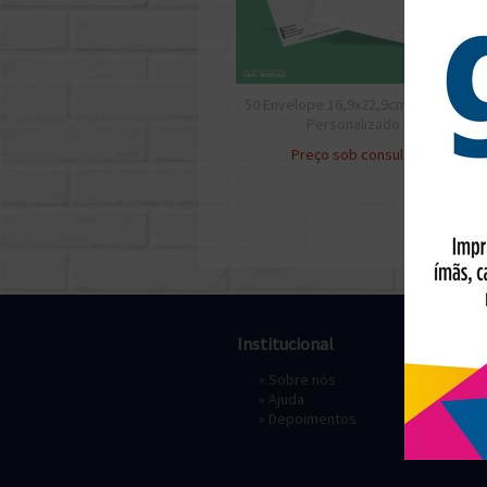
50 Envelope 16,9x22,9cm Meio A4
Personalizado
Preço sob consulta
Institucional
Pagament
»
Sobre nós
» Depósi
»
Ajuda
»
Depoimentos