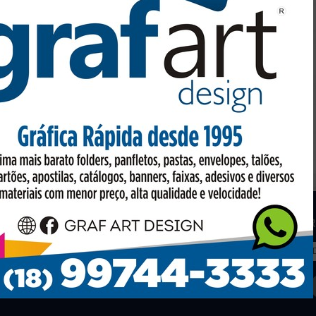
os
Facebook
R
to em conta