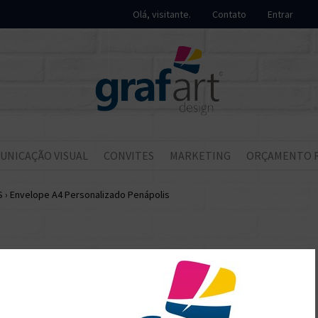
Olá, visitante.
Contato
Entrar
UNICAÇÃO VISUAL
CONVITES
MARKETING
ORÇAMENTO 
S
›
Envelope A4 Personalizado Penápolis