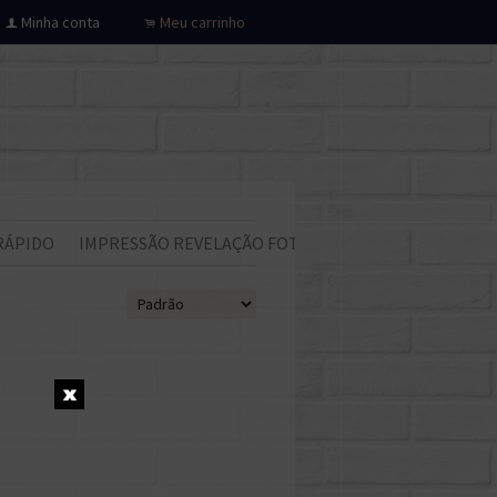
Minha conta
Meu carrinho
f
.
RÁPIDO
IMPRESSÃO REVELAÇÃO FOTOS
Todos