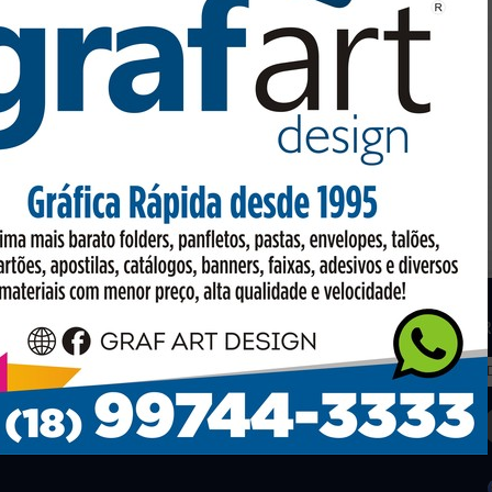
os
Facebook
R
to em conta