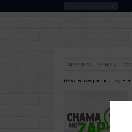
s
IMPRESSOS
BRINDES
COM
Início
›
Todos os produtos
›
ORÇAMENT