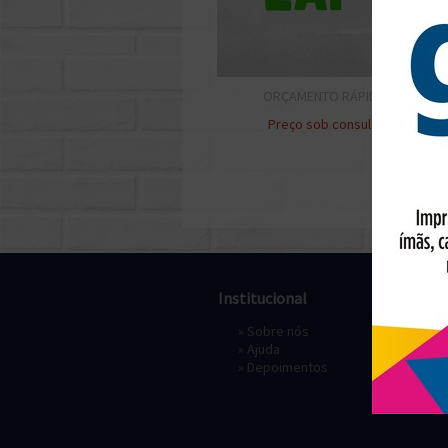
ORÇAMENTO RÁPIDO
Preço sob consulta
Institucional
Pagament
»
Sobre nós
» Depósi
»
Ajuda
»
Depoimentos