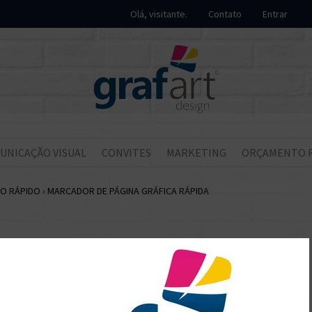
Olá, visitante.
Contato
Entrar
UNICAÇÃO VISUAL
CONVITES
MARKETING
ORÇAMENTO 
O RÁPIDO
›
MARCADOR DE PÁGINA GRÁFICA RÁPIDA