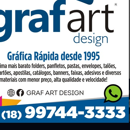
os
Facebook
R
to em conta