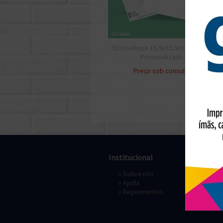
50 Envelope 16,9x22,9cm Meio A4
Personalizado
Preço sob consulta
Institucional
Pagament
»
Sobre nós
» Depósi
»
Ajuda
»
Depoimentos