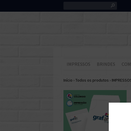
s
IMPRESSOS
BRINDES
COM
Início
›
Todos os produtos
›
IMPRESSO