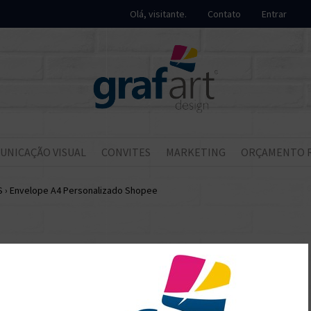
Olá, visitante.
Contato
Entrar
UNICAÇÃO VISUAL
CONVITES
MARKETING
ORÇAMENTO 
S
›
Envelope A4 Personalizado Shopee