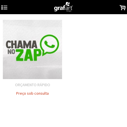
4
.
ORÇAMENTO RÁPIDO
Preço sob consulta