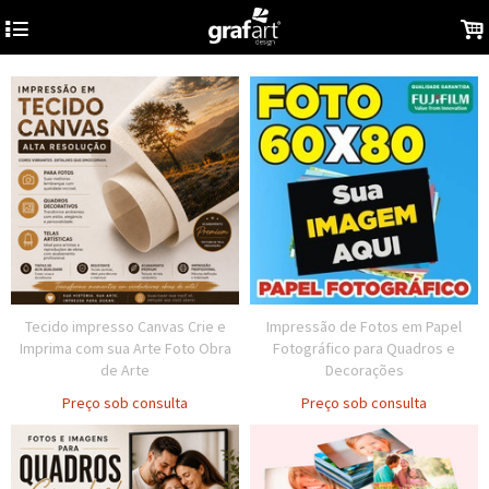
4
.
Tecido impresso Canvas Crie e
Impressão de Fotos em Papel
Imprima com sua Arte Foto Obra
Fotográfico para Quadros e
de Arte
Decorações
Preço sob consulta
Preço sob consulta