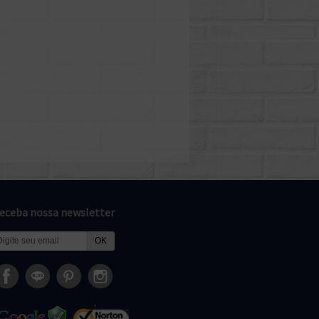
eceba nossa newsletter