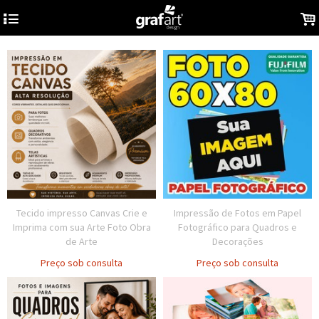
4
.
Tecido impresso Canvas Crie e
Impressão de Fotos em Papel
Imprima com sua Arte Foto Obra
Fotográfico para Quadros e
de Arte
Decorações
Preço sob consulta
Preço sob consulta