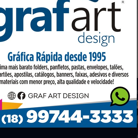
os
Facebook
R
to em conta