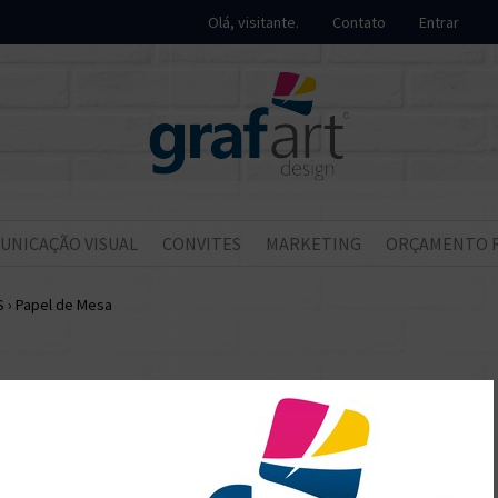
Olá, visitante.
Contato
Entrar
UNICAÇÃO VISUAL
CONVITES
MARKETING
ORÇAMENTO 
S
›
Papel de Mesa