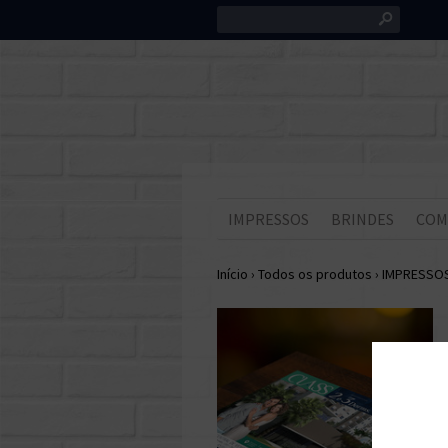
s
IMPRESSOS
BRINDES
COM
Início
›
Todos os produtos
›
IMPRESSO