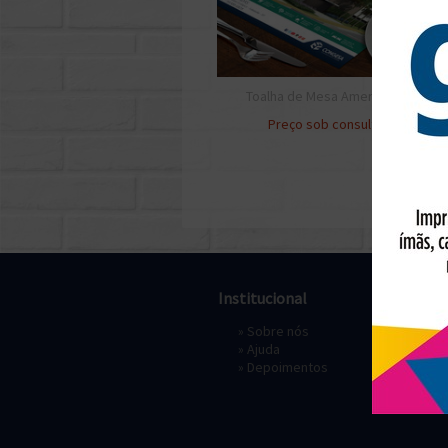
Toalha de Mesa Americana
Preço sob consulta
Institucional
Pagament
»
Sobre nós
» Depósi
»
Ajuda
»
Depoimentos