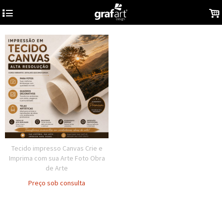
4
.
Tecido impresso Canvas Crie e
Imprima com sua Arte Foto Obra
de Arte
Preço sob consulta