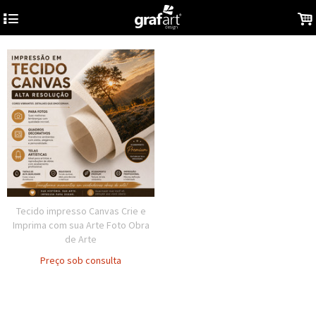
4
.
Tecido impresso Canvas Crie e
Imprima com sua Arte Foto Obra
de Arte
Preço sob consulta