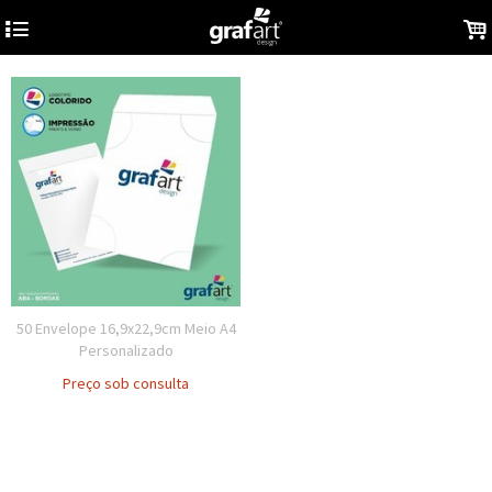
4
.
50 Envelope 16,9x22,9cm Meio A4
Personalizado
Preço sob consulta