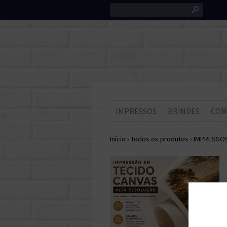
s
IMPRESSOS
BRINDES
COM
Início
›
Todos os produtos
›
IMPRESSO