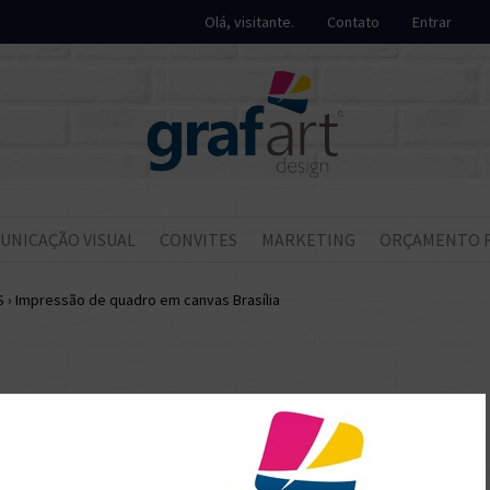
Olá, visitante.
Contato
Entrar
UNICAÇÃO VISUAL
CONVITES
MARKETING
ORÇAMENTO 
S
›
Impressão de quadro em canvas Brasília