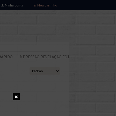
Minha conta
Meu carrinho
f
.
RÁPIDO
IMPRESSÃO REVELAÇÃO FOTOS
Todos