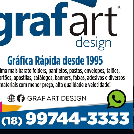
os
Facebook
R
to em conta