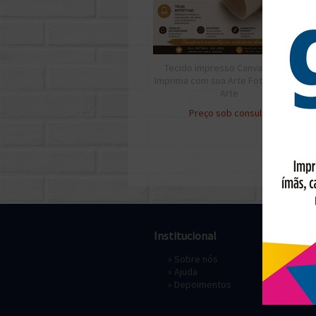
Tecido impresso Canvas Crie e
Imprima com sua Arte Foto Obra de
Arte
Preço sob consulta
Institucional
Pagament
»
Sobre nós
» Depósi
»
Ajuda
»
Depoimentos