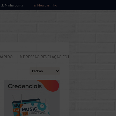
Minha conta
Meu carrinho
f
.
RÁPIDO
IMPRESSÃO REVELAÇÃO FOTOS
Todos