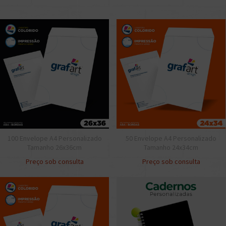
100 Envelope A4 Personalizado
50 Envelope A4 Personalizado
Tamanho 26x36cm
Tamanho 24x34cm
Preço sob consulta
Preço sob consulta