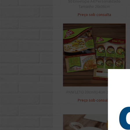
50 Envelope A4 Personalizado
Tamanho 26x36cm
Preço sob consulta
PANFLETO 20cmX14cm 2500unid.
Preço sob consulta