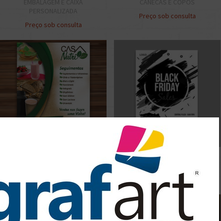
EMBALAGEM E CAIXA
CANECAS E COPOS
PERSONALIZADA
Preço sob consulta
Preço sob consulta
PANFLETO 10cmX14cm 2500unid.
PANFLETO PB 7cmX15cm 1000unid.
Preço sob consulta
Preço sob consulta