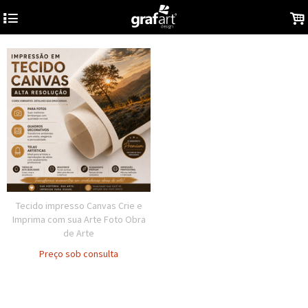
4
.
Tecido impresso Canvas Crie e
Imprima com sua Arte Foto Obra
de Arte
Preço sob consulta