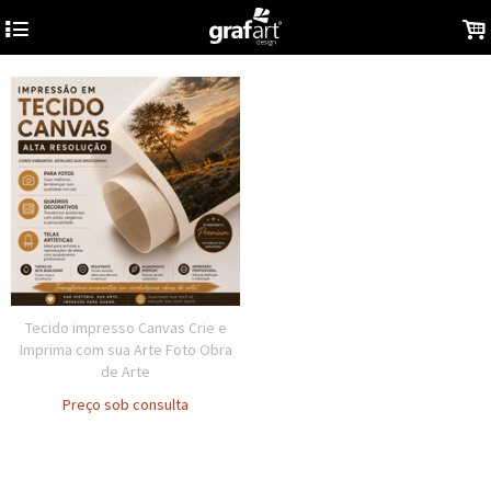
4
.
Tecido impresso Canvas Crie e
Imprima com sua Arte Foto Obra
de Arte
Preço sob consulta