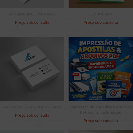
CARTEIRINHA DE VACINAÇÃO
CERTIFICADO
Preço sob consulta
Preço sob consulta
CARTÕES DE VISITA PLASTIFICADO
Impressão de Apostilas e Arquivos
PDF com Encadernação
Preço sob consulta
Preço sob consulta