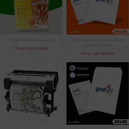
CARDÁPIO PERSONALIZADO
100 Envelope A4 Personalizado
Tamanho 24x34cm
Preço sob consulta
Preço sob consulta