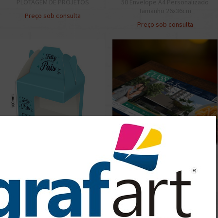
PLOTAGEM DE PROJETOS
50 Envelope A4 Personalizado
Tamanho 26x36cm
Preço sob consulta
Preço sob consulta
EMBALAGEM E CAIXA
Toalha de Mesa Americana
PERSONALIZADA
Preço sob consulta
Preço sob consulta