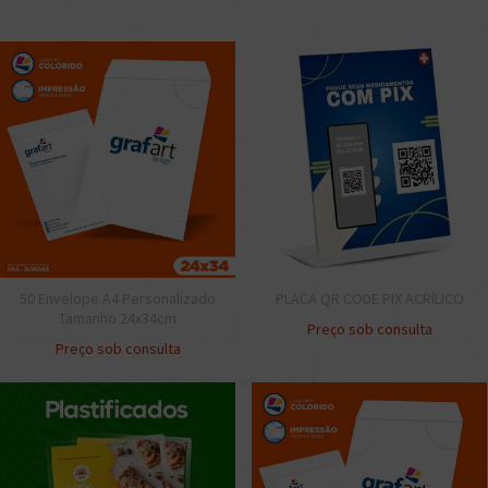
50 Envelope A4 Personalizado
PLACA QR CODE PIX ACRÍLICO
Tamanho 24x34cm
Preço sob consulta
Preço sob consulta