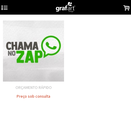
4
.
ORÇAMENTO RÁPIDO
Preço sob consulta