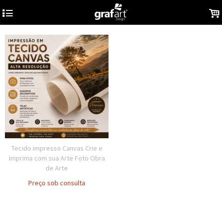
4
.
Tecido impresso Canvas Crie e
Imprima com sua Arte Foto Obra
de Arte
Preço sob consulta