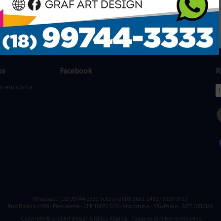
os
Facebook
R
to em conta
Whatsapp (18) 99744-3333 Telefone (18) 3631-2489 / 3623-0717
Rua Bolivia 1408 - Presidente - CEP 16072 515 - Araçatuba - São Paulo - SITE OFICIAL
Copyright © Graf Art Design Gráfica Rápida - Todos os direitos reservados