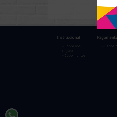
Institucional
Pagament
»
Sobre nós
» Depósi
»
Ajuda
»
Depoimentos