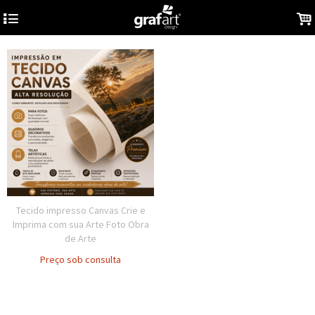
4
.
Tecido impresso Canvas Crie e
Imprima com sua Arte Foto Obra
de Arte
Preço sob consulta