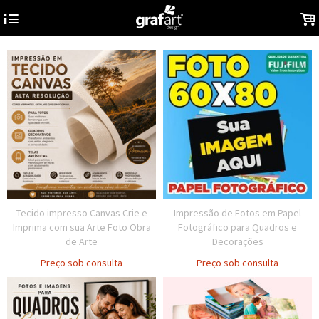
4
.
Tecido impresso Canvas Crie e
Impressão de Fotos em Papel
Imprima com sua Arte Foto Obra
Fotográfico para Quadros e
de Arte
Decorações
Preço sob consulta
Preço sob consulta