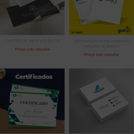
CARTÕES DE VISITA V.TOTAL F/V
100 Envelope A4 Personalizado
Tamanho 22,9x32cm
Preço sob consulta
Preço sob consulta