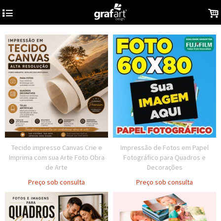
4
.
Tecido impresso Canvas Crie e
Impressão de Fotos em Papel
Imprima com sua Arte Foto Obra
Fotográfico para Quadros e
de Arte
Decorações
Preço sob consulta
Preço sob consulta