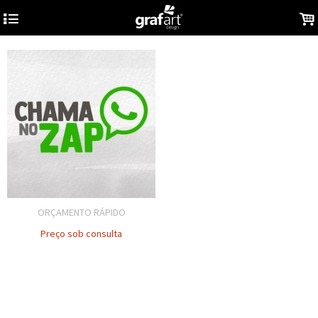
4
.
ORÇAMENTO RÁPIDO
Preço sob consulta