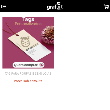
4
.
TAG PARA ROUPAS E SEMI JÓIAS
Preço sob consulta