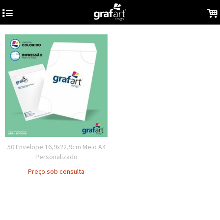
4
.
50 Envelope 16,9x22,9cm Meio A4
Personalizado
Preço sob consulta