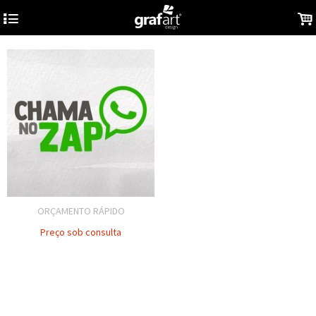
4
.
ORÇAMENTO RÁPIDO
Preço sob consulta