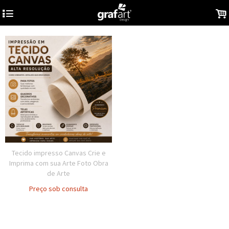
4
.
Tecido impresso Canvas Crie e
Imprima com sua Arte Foto Obra
de Arte
Preço sob consulta