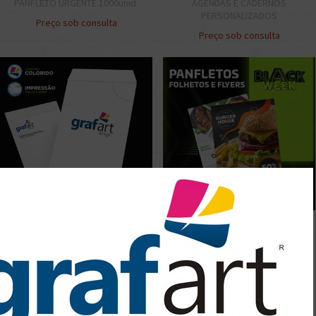
PANFLETO URGENTE 1000unid.
AGENDAS E CADERNOS
PERSONALIZADOS
Preço sob consulta
Preço sob consulta
50 Envelope A4 Personalizado
1.000 PANFLETOS RÁPIDO
Tamanho 26x36cm
Preço sob consulta
Preço sob consulta