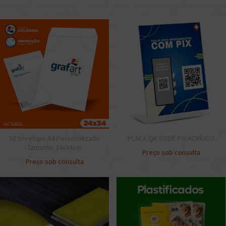
50 Envelope A4 Personalizado
PLACA QR CODE PIX ACRÍLICO
Tamanho 24x34cm
Preço sob consulta
Preço sob consulta