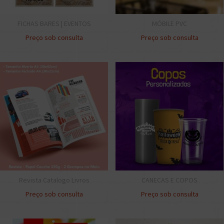
FICHAS BARES | EVENTOS
MÓBILE PVC
Preço sob consulta
Preço sob consulta
Revista Catalogo Livros
CANECAS E COPOS
Preço sob consulta
Preço sob consulta