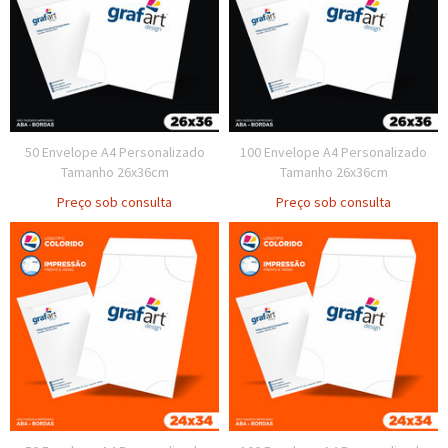
50 Envelope A4 Personalizado
100 Envelope A4 Personalizado
Tamanho 26x36cm
Tamanho 26x36cm
Preço sob consulta
Preço sob consulta