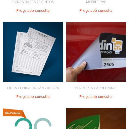
FICHAS BARES | EVENTOS
MÓBILE PVC
Preço sob consulta
Preço sob consulta
FICHA CLÍNICA ORGANIZADORA
IMÃ PORTA CARRO 2UNID.
Preço sob consulta
Preço sob consulta