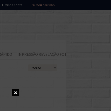
Minha conta
Meu carrinho
f
.
RÁPIDO
IMPRESSÃO REVELAÇÃO FOTOS
Todos