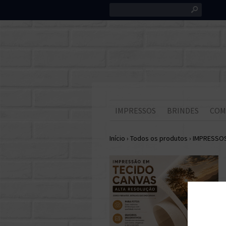
s
IMPRESSOS
BRINDES
COM
Início
›
Todos os produtos
›
IMPRESSO