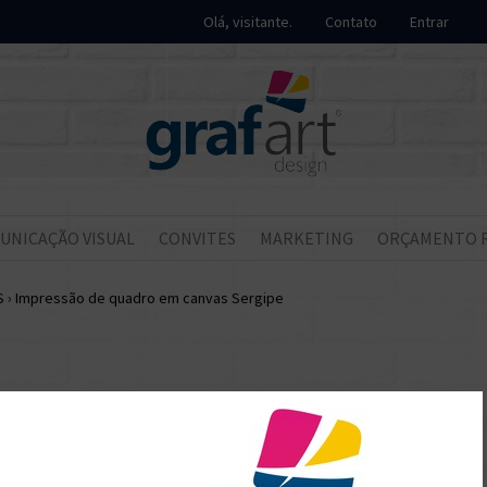
Olá, visitante.
Contato
Entrar
UNICAÇÃO VISUAL
CONVITES
MARKETING
ORÇAMENTO 
S
›
Impressão de quadro em canvas Sergipe