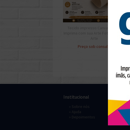
Tecido impresso Canvas Crie e
Imprima com sua Arte Foto Obra de
Arte
Preço sob consulta
Institucional
Pagament
»
Sobre nós
» Depósi
»
Ajuda
»
Depoimentos