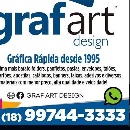
os
Facebook
R
to em conta