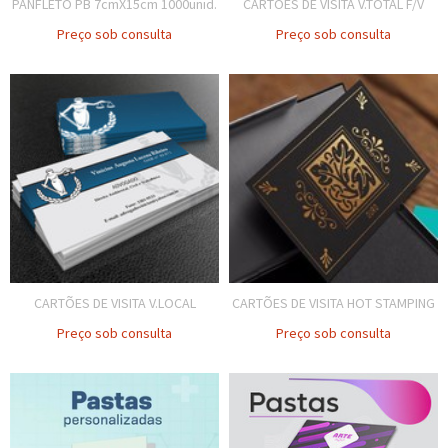
PANFLETO PB 7cmX15cm 1000unid.
CARTÕES DE VISITA V.TOTAL F/V
Preço sob consulta
Preço sob consulta
CARTÕES DE VISITA V.LOCAL
CARTÕES DE VISITA HOT STAMPING
Preço sob consulta
Preço sob consulta